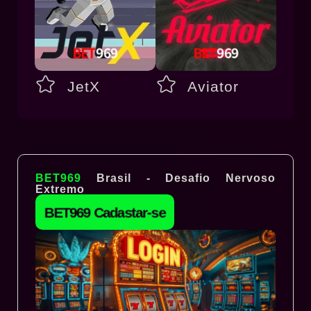
JetX
Aviator
BET969
Brasil - Desafio Nervoso
Extremo
BET969 Сadastar-se