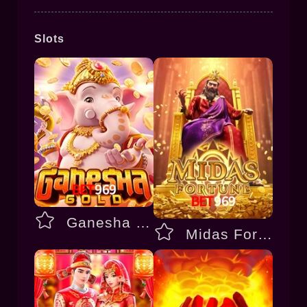
Slots
Ganesha Gold
Midas Fortune