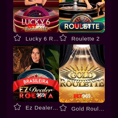
Lucky 6 Roulette
Roulette 2
Ez Dealer Roulette
Gold Roulette