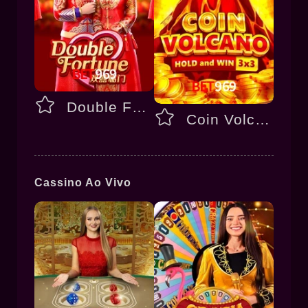
Double Fortune
Coin Volcano
Cassino Ao Vivo