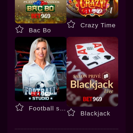
Crazy Time
Bac Bo
Football studio
Blackjack