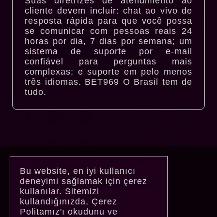
Suas diretrizes de atendimento ao
cliente devem incluir: chat ao vivo de
resposta rápida para que você possa
se comunicar com pessoas reais 24
horas por dia, 7 dias por semana; um
sistema de suporte por e-mail
confiável para perguntas mais
complexas; e suporte em pelo menos
três idiomas. BET969 O Brasil tem de
tudo.
Bu website, en iyi kullanıcı
deneyimi sağlamak için çerez
kullanılar. Sitemizi
kullandığınızda, Çerez
Politamız'ı okudunu ve