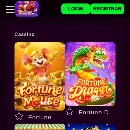
LOGIN
REGISTRAR
Cassino
Fortune Dragon
Fortune Mouse